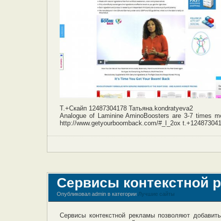
Т.+Скайп 12487304178 Татьяна.kondratyeva2
Analogue of Laminine AminoBoosters are 3-7 times m
http://www.getyourboomback.com/#_l_2ox t.+124873041
Сервисы контекстной 
Опубликовал admin в категории
Лучшие сайты
Сервисы контекстной рекламы позволяют добавить