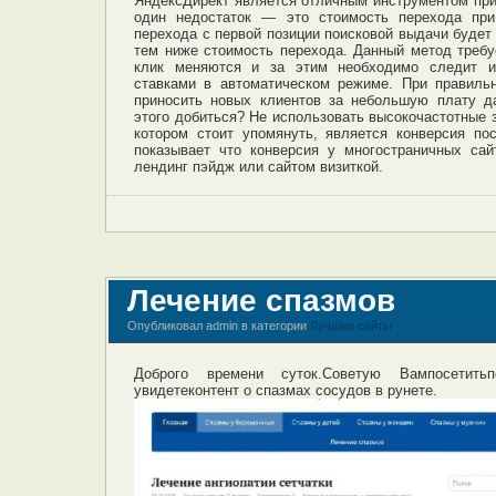
ЯндексДирект является отличным инструментом при
один недостаток — это стоимость перехода при
перехода с первой позиции поисковой выдачи будет
тем ниже стоимость перехода. Данный метод требуе
клик меняются и за этим необходимо следит и
ставками в автоматическом режиме. При правиль
приносить новых клиентов за небольшую плату д
этого добиться? Не использовать высокочастотные
котором стоит упомянуть, является конверсия пос
показывает что конверсия у многостраничных са
лендинг пэйдж или сайтом визиткой.
Лечение спазмов
Опубликовал admin в категории
Лучшие сайты
Доброго времени суток.Советую Вампосетить
увидетеконтент о спазмах сосудов в рунете.