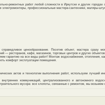
льно-ремонтных работ любой сложности в Иркутске и других городах 
е электромонтеры, профессиональные мастера-сантехники, маляры-шту
справедливое ценообразование. Посетив объект, мастера сразу мо
ий — ресторанов, кафе, магазинов, торговых центров и других объект
ем гарантию на все виды работ! Монтаж водоснабжения, отопления, к
исеть комфорт эксплуатации помещения.
ических актов и технологии выполнения работ, используем лучший ин
внутренних коммуникаций, централизованного и автономного водос
строительного мусора: все хлопоты, связанные с ремонтом, мы возьмем 