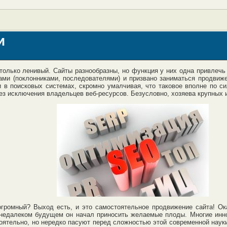
и
только ленивый. Сайты разнообразны, но функция у них одна привлечь 
ами (поклонниками, последователями) и призвано заниматься продвиж
и в поисковых системах, скромно умалчивая, что таковое вполне по си
з исключения владельцев веб-ресурсов. Безусловно, хозяева крупных ин
огромный? Выход есть, и это самостоятельное продвижение сайта! Ок
 недалеком будущем он начал приносить желаемые плоды. Многие инно
оятельно, но нередко пасуют перед сложностью этой современной науки